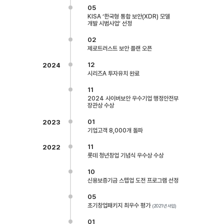
05
KISA ‘한국형 통합 보안(XDR) 모델
개발 시범사업’ 선정
02
제로트러스트 보안 플랜 오픈
12
2024
시리즈A 투자유치 완료
11
2024 사이버보안 우수기업 행정안전부
장관상 수상
01
2023
기업고객 8,000개 돌파
11
2022
롯데 청년창업 기념식 우수상 수상
10
신용보증기금 스텝업 도전 프로그램 선정
05
초기창업패키지 최우수 평가
(2021년 사업)
01