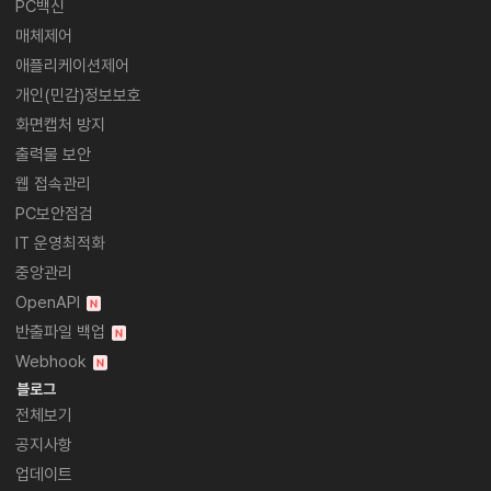
PC백신
매체제어
애플리케이션제어
개인(민감)정보보호
화면캡처 방지
출력물 보안
웹 접속관리
PC보안점검
IT 운영최적화
중앙관리
OpenAPI
반출파일 백업
Webhook
블로그
전체보기
공지사항
업데이트