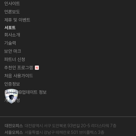
인사이트
언론보도
제휴 및 이벤트
서포트
회사소개
기술력
보안 마크
파트너 신청
추천인 프로그램
처음 사용가이드
인증정보
실시간DB업데이트 정보
개선요청
대전오피스
대전광역시 서구 도안북로 93번길 20-5 리더스타워 7층
서울오피스
서울특별시 강남구 테헤란로 501 브이플렉스 3층