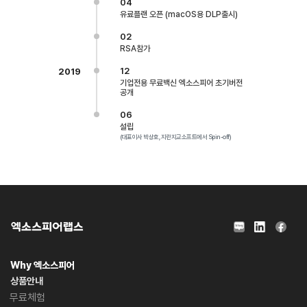
04
유료플랜 오픈 (macOS용 DLP출시)
02
RSA참가
12
2019
기업전용 무료백신 엑소스피어 초기버전
공개
06
설립
(대표이사 박상호, 지란지교소프트에서 Spin-off)
Why 엑소스피어
상품안내
무료체험