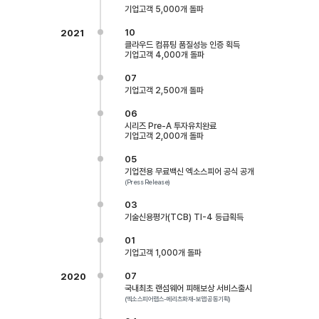
기업고객 5,000개 돌파
10
2021
클라우드 컴퓨팅 품질성능 인증 획득
기업고객 4,000개 돌파
07
기업고객 2,500개 돌파
06
시리즈 Pre-A 투자유치완료
기업고객 2,000개 돌파
05
기업전용 무료백신 엑소스피어 공식 공개
(Press Release)
03
기술신용평가(TCB) TI-4 등급획득
01
기업고객 1,000개 돌파
07
2020
국내최초 랜섬웨어 피해보상 서비스출시
(엑소스피어랩스-메리츠화재-보맵 공동기획)