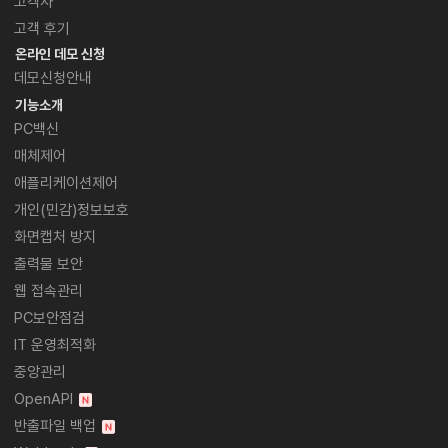
고객사
고객 후기
온라인 데모 신청
데모신청안내
기능소개
PC백신
매체제어
애플리케이션제어
개인(민감)정보보호
화면캡처 방지
출력물 보안
웹 접속관리
PC보안점검
IT 운영최적화
중앙관리
OpenAPI
반출파일 백업